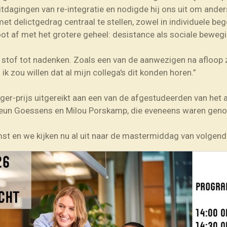
tdagingen van re-integratie en nodigde hij ons uit om anders 
t delictgedrag centraal te stellen, zowel in individuele beg
oot af met het grotere geheel: desistance als sociale bewegi
 stof tot nadenken. Zoals een van de aanwezigen na afloop z
ik zou willen dat al mijn collega's dit konden horen.”
r-prijs uitgereikt aan een van de afgestudeerden van het af
 Pleun Goessens en Milou Porskamp, die eveneens waren geno
st en we kijken nu al uit naar de mastermiddag van volgend 