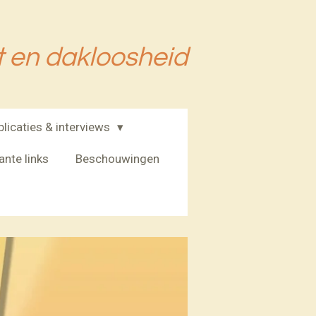
it en dakloosheid
blicaties & interviews
ante links
Beschouwingen