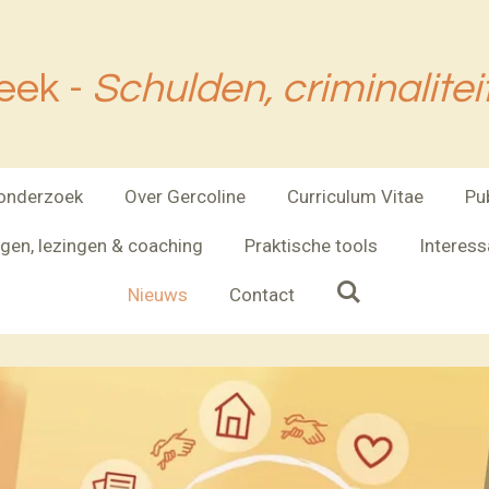
eek -
Schulden, criminalite
 onderzoek
Over Gercoline
Curriculum Vitae
Pu
ngen, lezingen & coaching
Praktische tools
Interess
Nieuws
Contact