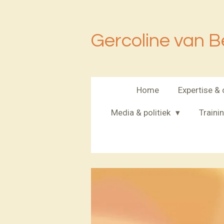
Ga
direct
naar
Gercoline van B
de
hoofdinhoud
Home
Expertise &
Media & politiek
Traini