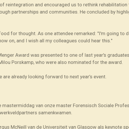
f reintegration and encouraged us to rethink rehabilitation
rough partnerships and communities. He concluded by highlig
food for thought. As one attendee remarked: "I'm going to do
ow on, and I wish all my colleagues could hear this."
Menger
Award was presented to one of last year's graduates
Milou
Porskamp, who were also nominated for the award.
e are already looking forward to next year’s event.
se mastermiddag van onze master Forensisch Sociale Profess
n werkveldpartners samenkwamen.
gus McNeill van de Universiteit van Glasgow als keynote s